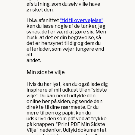
afslutning, som du selv ville have
ønsket den.
I bl.a. afsnittet
“tid til overvejelse”
kan du læse nogle af de tanker, jeg
synes, det er værd at gøre sig. Men
husk, at det er din begravelse, så
det er hensynet til dig og dem du
efterlader, som vejer tungere end
alt
andet.
Min sidste vilje
Hvis du har lyst, kan du også lade dig
inspirere af mit udkast til en “sidste
vilje”. Du kan nemt udfylde den
online her på siden, og sende den
direkte til dine nærmeste. Er du
mere til pen og papir, kan du
udskrive den som pdf ved at trykke
på knappen "Print PDF Min Sidste
Vilje" nedenfor. Udfyld dokumentet