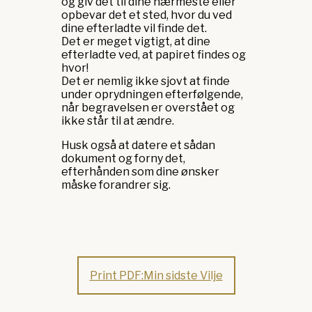
og giv det til dine nærmeste eller
opbevar det et sted, hvor du ved
dine efterladte vil finde det.
Det er meget vigtigt, at dine
efterladte ved, at papiret findes og
hvor!
Det er nemlig ikke sjovt at finde
under oprydningen efterfølgende,
når begravelsen er overstået og
ikke står til at ændre.
Husk også at datere et sådan
dokument og forny det,
efterhånden som dine ønsker
måske forandrer sig.
Print PDF:Min sidste Vilje