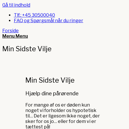
Gå til indhold
Tlf.: +45 30500040
FAQ og Spørgsmål når du ringer
Forside
Menu
Menu
Min Sidste Vilje
Min Sidste Vilje
Hjælp dine pårørende
For mange af os er døden kun
noget vi forholder os hypotetisk
til… Det er ligesom ikke noget, der
sker for os jo… eller for dem vi er
tættest på!