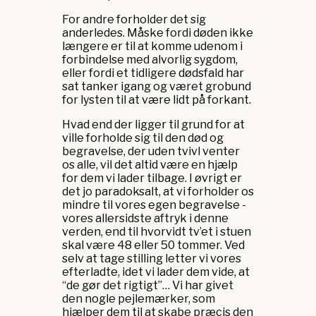
For andre forholder det sig
anderledes. Måske fordi døden ikke
længere er til at komme udenom i
forbindelse med alvorlig sygdom,
eller fordi et tidligere dødsfald har
sat tanker igang og været grobund
for lysten til at være lidt på forkant.
Hvad end der ligger til grund for at
ville forholde sig til den død og
begravelse, der uden tvivl venter
os alle, vil det altid være en hjælp
for dem vi lader tilbage. I øvrigt er
det jo paradoksalt, at vi forholder os
mindre til vores egen begravelse -
vores allersidste aftryk i denne
verden, end til hvorvidt tv’et i stuen
skal være 48 eller 50 tommer. Ved
selv at tage stilling letter vi vores
efterladte, idet vi lader dem vide, at
“de gør det rigtigt”… Vi har givet
den nogle pejlemærker, som
hjælper dem til at skabe præcis den